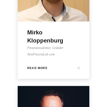
Mirko
Kloppenburg
Prozessneudenker, Gründer
NewProcessLab.com
READ MORE