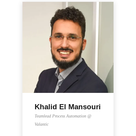
Khalid El Mansouri
Teamlead Process Automation @
Valantic