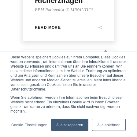
Richerzhagen
BPM Rationalist @ MINAUTICS
READ MORE
Diese Website speichert Cookies auf Ihrem Computer. Diese Cookies
werden verwendet, um Informationen über Ihre Interaktion mit unserer
Website zu erfassen und damit wir uns an Sie erinnern können. Wir
nutzen diese Informationen, um Ihre Website-Erfahrung zu optimieren
und um Analysen und Kennzahlen über unsere Besucher auf dieser
Website und anderen Medien-Seiten zu erstellen. Mehr Infos über die
We value your privacy
von uns eingesetzten Cookies finden Sie in unserer
Datenschutzrichtlinie.
MINAUTICS
We use cookies to enhance your browsing experience, serve
Wenn Sie ablehnen, werden Ihre Informationen beim Besuch dieser
personalised ads or content, and analyse our traffic. By
Website nicht erfasst. Ein einzelnes Cookie wird in Ihrem Browser
gesetzt, um daran zu erinnern, dass Sie nicht nachverfolgt werden
clicking "Accept All", you consent to our use of cookies.
möchten.
READ MORE
Customise
Reject All
Accept All
Cookie-Einstellungen
Alle akzeptieren
Alle ablehnen