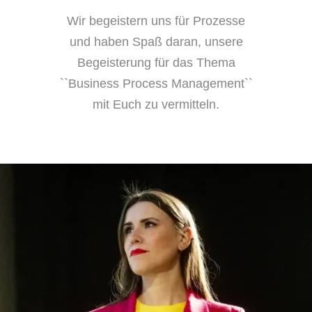
Wir begeistern uns für Prozesse
und haben Spaß daran, unsere
Begeisterung für das Thema
``Business Process Management``
mit Euch zu vermitteln.