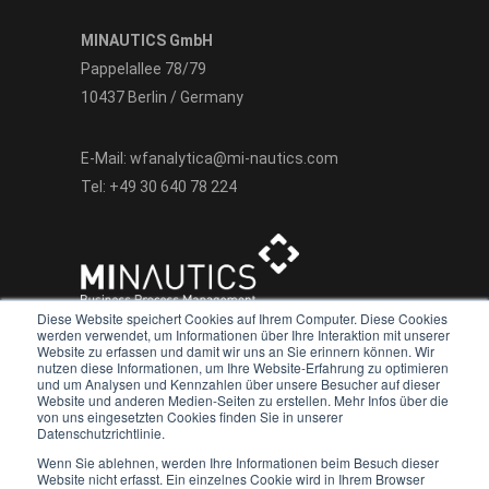
MINAUTICS GmbH
Pappelallee 78/79
10437 Berlin / Germany
E-Mail:
wfanalytica@mi-nautics.com
Tel:
+49 30 640 78 224
Diese Website speichert Cookies auf Ihrem Computer. Diese Cookies
werden verwendet, um Informationen über Ihre Interaktion mit unserer
Website zu erfassen und damit wir uns an Sie erinnern können. Wir
nutzen diese Informationen, um Ihre Website-Erfahrung zu optimieren
und um Analysen und Kennzahlen über unsere Besucher auf dieser
Website und anderen Medien-Seiten zu erstellen. Mehr Infos über die
We value your privacy
von uns eingesetzten Cookies finden Sie in unserer
Datenschutzrichtlinie.
Copyright 2022 - heute
We use cookies to enhance your browsing experience, serve
Wenn Sie ablehnen, werden Ihre Informationen beim Besuch dieser
personalised ads or content, and analyse our traffic. By
Website nicht erfasst. Ein einzelnes Cookie wird in Ihrem Browser