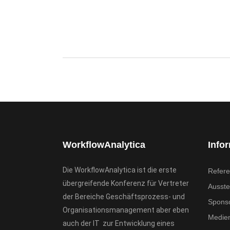
WorkflowAnalytica
Info
Die WorkflowAnalytica ist die erste
Refere
übergreifende Konferenz für Vertreter
Ausstel
der Bereiche Geschäftsprozess- und
Spons
Organisationsmanagement aber eben
Medien
auch der IT zur Entwicklung eines