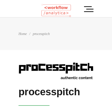
Home
/
processpitch
processpitch