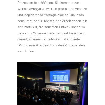
Prozessen beschäftigen. Sie kommen zur
WorkflowAnalytica, weil sie praxisnahe Ansätze
und inspirierende Vorträge suchen, die ihnen
neue Impulse für ihre tägliche Arbeit geben. Sie
sind motiviert, die neuesten Entwicklungen im
Bereich BPM kennenzulernen und freuen sich
darauf, spannende Einblicke und konkrete
Lösungsansätze direkt von den Vortragenden
zu erhalten.