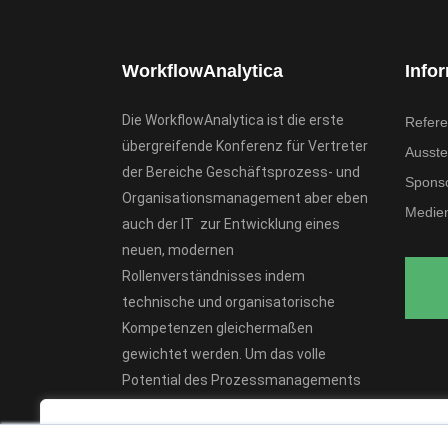
WorkflowAnalytica
Info
Die WorkflowAnalytica ist die erste
Refere
übergreifende Konferenz für Vertreter
Ausstel
der Bereiche Geschäftsprozess- und
Spons
Organisationsmanagement aber eben
Medien
auch der IT zur Entwicklung eines
neuen, modernen
Rollenverständnisses indem
technische und organisatorische
Kompetenzen gleichermaßen
gewichtet werden. Um das volle
Potential des Prozessmanagements
entfalten zu können, sind Workflow-
We value your privacy
Analysten von herausragender