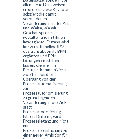
Datensätze, sondern vor
allem neue Denkweisen
erfordert. Diese Keynote
skizziert die damit
verbundenen
Veränderungen in der Art
und Weise, wie wir
Geschäftsprozesse
gestalten und mit ihnen
interagieren. Erstens wird
konversationelles BPM
das transaktionale BPM
ergänzen und BPM-
Lösungen entstehen
lassen, die wie ihre
Benutzer kommunizieren.
Zweitens wird ein
Übergang von der
Prozessautomatisierung
zur
Prozessautonomisierung
zu grundlegenden
Veränderungen wie Ziel-
statt
Prozessmodellierung
führen. Drittens, wird
Prozesseleganz und nicht
nur
Prozessvereinfachung zu
einer neuen Ambition für