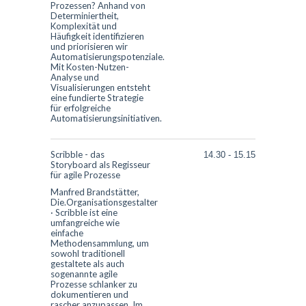
Prozessen? Anhand von
Determiniertheit,
Komplexität und
Häufigkeit identifizieren
und priorisieren wir
Automatisierungspotenziale.
Mit Kosten-Nutzen-
Analyse und
Visualisierungen entsteht
eine fundierte Strategie
für erfolgreiche
Automatisierungsinitiativen.
Scribble - das
14.30
-
15.15
Storyboard als Regisseur
für agile Prozesse
Manfred Brandstätter,
Die.Organisationsgestalter
·
Scribble ist eine
umfangreiche wie
einfache
Methodensammlung, um
sowohl traditionell
gestaltete als auch
sogenannte agile
Prozesse schlanker zu
dokumentieren und
rascher anzupassen. Im