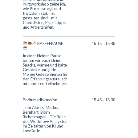
Kurzworkshop zeige ich,
wie Prozesse agil und
trotzdem stabil zu
gestalten sind - mit
Checklisten, Praxistipps
und Arbeitshilfen.
KAFFEEPAUSE
15.15
-
15.45
In einer kleinen Pause
bieten wir euch kleine
Snacks, warme und kalte
Getränke und jede
Menge Gelegenheiten für
den Erfahrungsaustausch
mit anderen Teilnehmern.
Podiumsdiskussion
15.45
-
16.30
Tom Alpers, Markus
Bernhart, Björn
Richerzhagen
·
Die Rolle
des Workflow-Analysten
im Zeitalter von KI und
LowCode