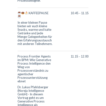
Prozessdesigner.
KAFFEEPAUSE
10.45
-
11.15
In einer kleinen Pause
bieten wir euch kleine
Snacks, warme und kalte
Getränke und jede
Menge Gelegenheiten für
den Erfahrungsaustausch
mit anderen Teilnehmern.
Process Frontier Agents
11.15
-
12.00
im BPM: Wie Generative
Process Intelligence den
Weg von
Prozessverständnis zu
agentischer
Prozessunterstützung
ebnet
Dr. Lukas Pfahlsberger
(Noreja Intelligence
GmbH)
·
In diesem
Vortrag geht es um
Generative Process
Intelligence als