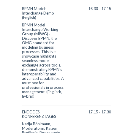
BPMN Model-
16.30
-
17.15
Interchange Demo
(English)
BPMN Model
Interchange Working
Group (MIWG)
·
Discover BPMN, the
OMG standard for
modeling business
processes. This live
showcase highlights
seamless model
exchange across tools,
demonstrating BPMN’s
interoperability and
advanced capabilities. A
must-see for
professionals in process
management. (Englisch,
hybrid)
ENDE DES
17.15
-
17.30
KONFERENZTAGES
Nadja Böhlmann,
Moderatorin, Kaizen
Profilerin, Podcasterin
·