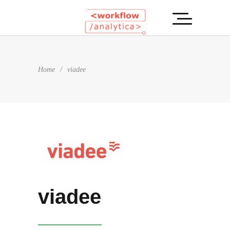
Home
/
viadee
viadee