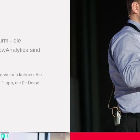
urm - die
owAnalytica sind
 beweisen können. Sie
Tipps, die Dir Deine