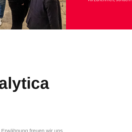
lytica
e Erwähnung freuen wir uns