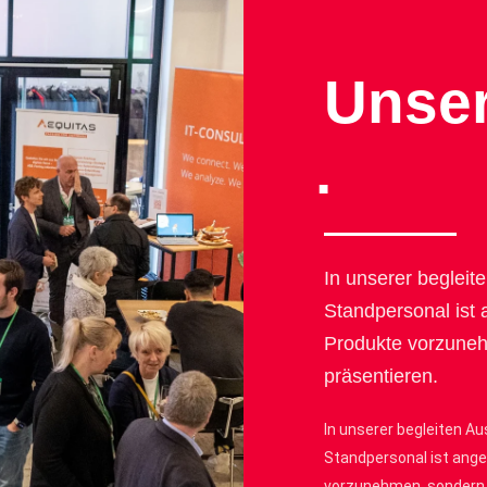
Unser
.
In unserer beglei
Standpersonal ist 
Produkte vorzune
präsentieren.
In unserer begleiten A
Standpersonal ist ange
vorzunehmen, sondern 