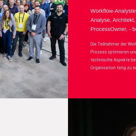
Workflow-Analyste
Analyse, Architekt
ProcessOwner, - be
Die Teilnehmer der Wor
Prozess optimieren und
technische Aspekte ber
Organisation tätig zu s