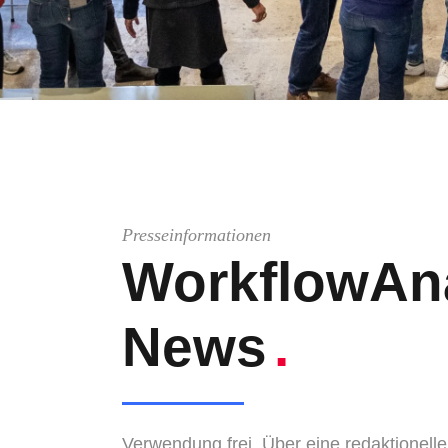
Presseinformationen
WorkflowAna
News
.
Verwendung frei. Über eine redaktionell