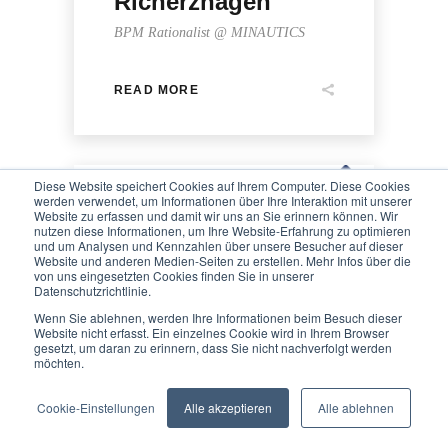
Richerzhagen
BPM Rationalist @ MINAUTICS
READ MORE
Diese Website speichert Cookies auf Ihrem Computer. Diese Cookies
werden verwendet, um Informationen über Ihre Interaktion mit unserer
Website zu erfassen und damit wir uns an Sie erinnern können. Wir
nutzen diese Informationen, um Ihre Website-Erfahrung zu optimieren
und um Analysen und Kennzahlen über unsere Besucher auf dieser
Website und anderen Medien-Seiten zu erstellen. Mehr Infos über die
We value your privacy
von uns eingesetzten Cookies finden Sie in unserer
Datenschutzrichtlinie.
MINAUTICS
We use cookies to enhance your browsing experience, serve
Wenn Sie ablehnen, werden Ihre Informationen beim Besuch dieser
personalised ads or content, and analyse our traffic. By
Website nicht erfasst. Ein einzelnes Cookie wird in Ihrem Browser
gesetzt, um daran zu erinnern, dass Sie nicht nachverfolgt werden
clicking "Accept All", you consent to our use of cookies.
möchten.
READ MORE
Customise
Reject All
Accept All
Cookie-Einstellungen
Alle akzeptieren
Alle ablehnen