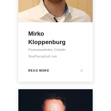
Mirko
Kloppenburg
Prozessneudenker, Gründer
NewProcessLab.com
READ MORE