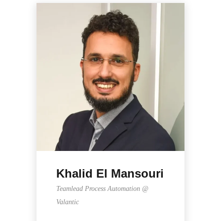
Khalid El Mansouri
Teamlead Process Automation @
Valantic