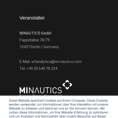
Veranstalter
MINAUTICS GmbH
Pappelallee 78/79
10437 Berlin / Germany
E-Mail:
wfanalytica@mi-nautics.com
Tel:
+49 30 640 78 224
Diese Website speichert Cookies auf Ihrem Computer. Diese Cookies
werden verwendet, um Informationen über Ihre Interaktion mit unserer
Website zu erfassen und damit wir uns an Sie erinnern können. Wir
nutzen diese Informationen, um Ihre Website-Erfahrung zu optimieren
und um Analysen und Kennzahlen über unsere Besucher auf dieser