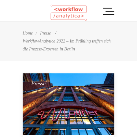
Home
/
Presse
/
WorkflowAnalytica 2022 – Im Frühling treffen sich
die Prozess-Experten in Berlin
Presse