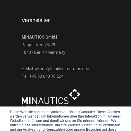
Veranstalter
MINAUTICS GmbH
Pappelallee 78/79
10437 Berlin / Germany
E-Mail:
wfanalytica@mi-nautics.com
Tel:
+49 30 640 78 224
Diese Website speichert Cookies auf Ihrem Computer. Diese Cookies
werden verwendet, um Informationen über Ihre Interaktion mit unserer
Website zu erfassen und damit wir uns an Sie erinnern können. Wir
nutzen diese Informationen, um Ihre Website-Erfahrung zu optimieren
und um Analysen und Kennzahlen über unsere Besucher auf dieser