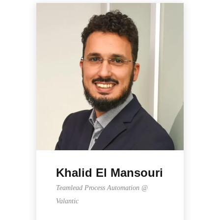
Khalid El Mansouri
Teamlead Process Automation @
Valantic