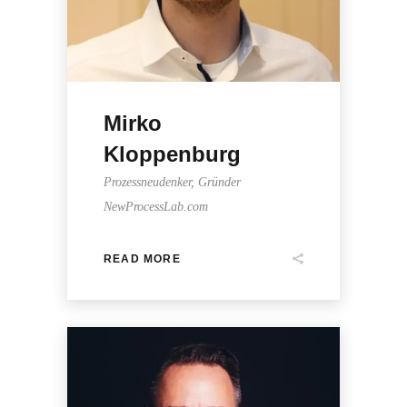
Mirko
Kloppenburg
Prozessneudenker, Gründer
NewProcessLab.com
READ MORE