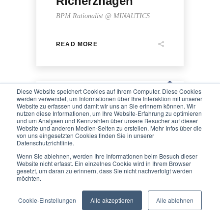
Richerzhagen
BPM Rationalist @ MINAUTICS
READ MORE
Diese Website speichert Cookies auf Ihrem Computer. Diese Cookies
werden verwendet, um Informationen über Ihre Interaktion mit unserer
Website zu erfassen und damit wir uns an Sie erinnern können. Wir
nutzen diese Informationen, um Ihre Website-Erfahrung zu optimieren
und um Analysen und Kennzahlen über unsere Besucher auf dieser
Website und anderen Medien-Seiten zu erstellen. Mehr Infos über die
We value your privacy
von uns eingesetzten Cookies finden Sie in unserer
Datenschutzrichtlinie.
MINAUTICS
We use cookies to enhance your browsing experience, serve
Wenn Sie ablehnen, werden Ihre Informationen beim Besuch dieser
personalised ads or content, and analyse our traffic. By
Website nicht erfasst. Ein einzelnes Cookie wird in Ihrem Browser
gesetzt, um daran zu erinnern, dass Sie nicht nachverfolgt werden
clicking "Accept All", you consent to our use of cookies.
möchten.
READ MORE
Customise
Reject All
Accept All
Cookie-Einstellungen
Alle akzeptieren
Alle ablehnen