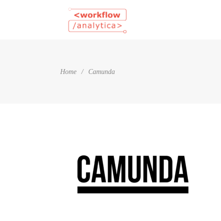
Home
/
Camunda