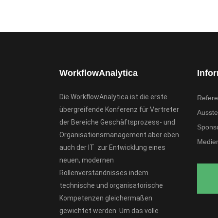
WorkflowAnalytica
Info
Die WorkflowAnalytica ist die erste
Refere
übergreifende Konferenz für Vertreter
Ausstel
der Bereiche Geschäftsprozess- und
Spons
Organisationsmanagement aber eben
Medien
auch der IT zur Entwicklung eines
neuen, modernen
Rollenverständnisses indem
technische und organisatorische
Kompetenzen gleichermaßen
gewichtet werden. Um das volle