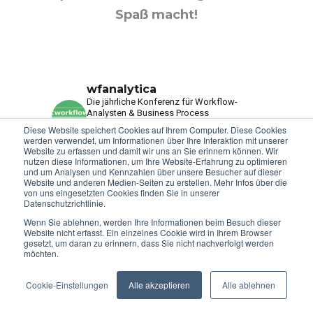
Spaß macht!
wfanalytica
Die jährliche Konferenz für Workflow-
Analysten & Business Process
Management Enthusiasten. Berlin.
Diese Website speichert Cookies auf Ihrem Computer. Diese Cookies
07.+08.05.2026
Ticket für die #WFA2026
werden verwendet, um Informationen über Ihre Interaktion mit unserer
sichern!
Website zu erfassen und damit wir uns an Sie erinnern können. Wir
nutzen diese Informationen, um Ihre Website-Erfahrung zu optimieren
und um Analysen und Kennzahlen über unsere Besucher auf dieser
Website und anderen Medien-Seiten zu erstellen. Mehr Infos über die
We value your privacy
von uns eingesetzten Cookies finden Sie in unserer
Datenschutzrichtlinie.
We use cookies to enhance your browsing experience, serve
Wenn Sie ablehnen, werden Ihre Informationen beim Besuch dieser
personalised ads or content, and analyse our traffic. By
Website nicht erfasst. Ein einzelnes Cookie wird in Ihrem Browser
gesetzt, um daran zu erinnern, dass Sie nicht nachverfolgt werden
clicking "Accept All", you consent to our use of cookies.
möchten.
Customise
Reject All
Accept All
Cookie-Einstellungen
Alle akzeptieren
Alle ablehnen