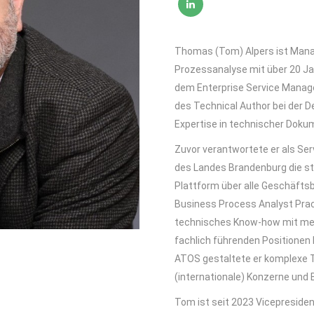
Thomas (Tom) Alpers ist Mana
Prozessanalyse mit über 20 Jah
dem Enterprise Service Manage
des Technical Author bei der
Expertise in technischer Doku
Zuvor verantwortete er als Se
des Landes Brandenburg die st
Plattform über alle Geschäftsb
Business Process Analyst Practi
technisches Know-how mit met
fachlich führenden Positionen 
ATOS gestaltete er komplexe 
(internationale) Konzerne und
Tom ist seit 2023 Vicepresid