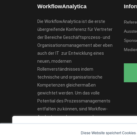
WorkflowAnalytica
Info
Die WorkflowAnalytica ist die erste
Refere
übergreifende Konferenz für Vertreter
Ausstel
der Bereiche Geschäftsprozess- und
Spons
Organisationsmanagement aber eben
Medien
auch der IT zur Entwicklung eines
neuen, modernen
Rollenverständnisses indem
technische und organisatorische
Kompetenzen gleichermaßen
gewichtet werden. Um das volle
Potential des Prozessmanagements
entfalten zu können, sind Workflow-
Analysten von herausragender
Bedeutung.
We value your privacy
Diese Website speichert Cookies 