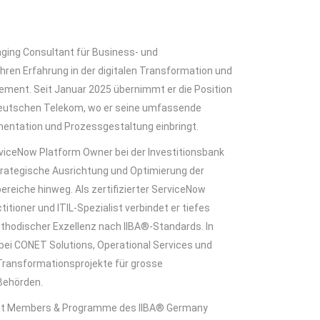
ging Consultant für Business- und
ren Erfahrung in der digitalen Transformation und
ment. Seit Januar 2025 übernimmt er die Position
 Deutschen Telekom, wo er seine umfassende
mentation und Prozessgestaltung einbringt.
rviceNow Platform Owner bei der Investitionsbank
rategische Ausrichtung und Optimierung der
ereiche hinweg. Als zertifizierter ServiceNow
tioner und ITIL-Spezialist verbindet er tiefes
hodischer Exzellenz nach IIBA®-Standards. In
bei CONET Solutions, Operational Services und
Transformationsprojekte für grosse
 Behörden.
ent Members & Programme des IIBA® Germany