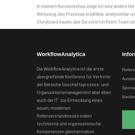
In meinem Kurzworkshop zeige ich eine andere He
Werkzeug, das Prozesse erzählbar, analysierbar und
Storyboard bauen, das Sie sofort in Ihrem Team e
WorkflowAnalytica
Info
Die WorkflowAnalytica ist die erste
Refere
übergreifende Konferenz für Vertreter
Ausstel
der Bereiche Geschäftsprozess- und
Spons
Organisationsmanagement aber eben
Medien
auch der IT zur Entwicklung eines
neuen, modernen
Rollenverständnisses indem
technische und organisatorische
Kompetenzen gleichermaßen