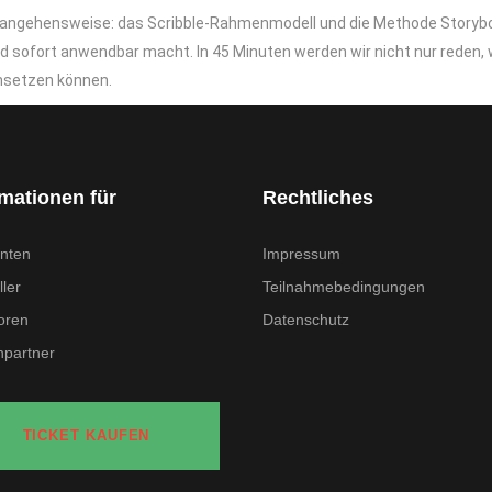
rangehensweise: das Scribble‑Rahmenmodell und die Methode Storyboa
 sofort anwendbar macht. In 45 Minuten werden wir nicht nur reden, w
insetzen können.
rmationen für
Rechtliches
nten
Impressum
ler
Teilnahmebedingungen
oren
Datenschutz
partner
TICKET KAUFEN