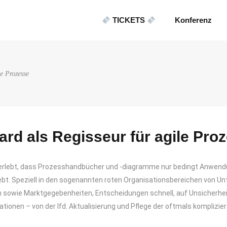
TICKETS
Konferenz
le Prozesse
ard als Regisseur für agile Pro
t erlebt, dass Prozesshandbücher und -diagramme nur bedingt Anwendun
ebt. Speziell in den sogenannten roten Organisationsbereichen von Unt
n sowie Marktgegebenheiten, Entscheidungen schnell, auf Unsicherhei
nen – von der lfd. Aktualisierung und Pflege der oftmals komplizie