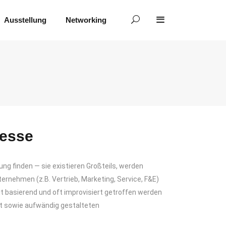
Ausstellung
Networking
zesse
g finden — sie existieren Großteils, werden
ernehmen (z.B. Vertrieb, Marketing, Service, F&E)
t basierend und oft improvisiert getroffen werden
rt sowie aufwändig gestalteten