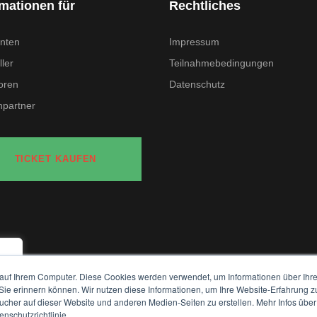
rmationen für
Rechtliches
nten
Impressum
ler
Teilnahmebedingungen
oren
Datenschutz
partner
TICKET KAUFEN
auf Ihrem Computer. Diese Cookies werden verwendet, um Informationen über Ihre 
e
 Sie erinnern können. Wir nutzen diese Informationen, um Ihre Website-Erfahrung 
her auf dieser Website und anderen Medien-Seiten zu erstellen. Mehr Infos über
nschutzrichtlinie.