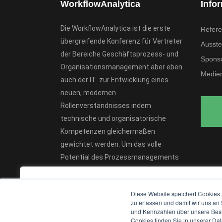
WorkflowAnalytica
Info
Die WorkflowAnalytica ist die erste
Refere
übergreifende Konferenz für Vertreter
Ausstel
der Bereiche Geschäftsprozess- und
Spons
Organisationsmanagement aber eben
Medien
auch der IT zur Entwicklung eines
neuen, modernen
Rollenverständnisses indem
technische und organisatorische
Kompetenzen gleichermaßen
gewichtet werden. Um das volle
Potential des Prozessmanagements
entfalten zu können, sind Workflow-
We value your privacy
Analysten von herausragender
Diese Website speichert Cookies 
Bedeutung.
We use cookies to enhance your browsing experience, serv
zu erfassen und damit wir uns an
und Kennzahlen über unsere Besuc
personalised ads or content, and analyse our traffic. By
Cookies finden Sie in unserer Date