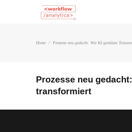
Home
/
Prozesse neu gedacht: Wie KI-gestützte Textanal
Prozesse neu gedacht: 
transformiert