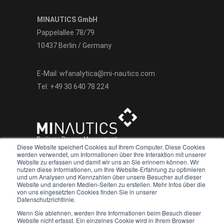
MINAUTICS GmbH
Pappelallee 78/79
10437 Berlin / Germany
E-Mail:
wfanalytica@mi-nautics.com
Tel:
+49 30 640 78 224
Diese Website speichert Cookies auf Ihrem Computer. Diese Cookies
werden verwendet, um Informationen über Ihre Interaktion mit unserer
Website zu erfassen und damit wir uns an Sie erinnern können. Wir
nutzen diese Informationen, um Ihre Website-Erfahrung zu optimieren
und um Analysen und Kennzahlen über unsere Besucher auf dieser
Website und anderen Medien-Seiten zu erstellen. Mehr Infos über die
We value your privacy
von uns eingesetzten Cookies finden Sie in unserer
Datenschutzrichtlinie.
Copyright 2022 - heute
We use cookies to enhance your browsing experience, serve
Wenn Sie ablehnen, werden Ihre Informationen beim Besuch dieser
personalised ads or content, and analyse our traffic. By
Website nicht erfasst. Ein einzelnes Cookie wird in Ihrem Browser