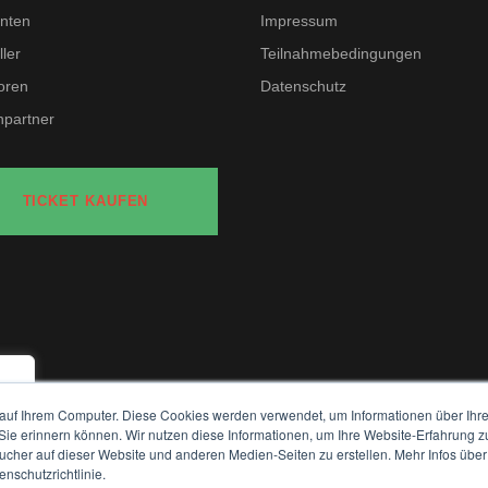
nten
Impressum
ler
Teilnahmebedingungen
oren
Datenschutz
partner
TICKET KAUFEN
auf Ihrem Computer. Diese Cookies werden verwendet, um Informationen über Ihre 
e
 Sie erinnern können. Wir nutzen diese Informationen, um Ihre Website-Erfahrung 
her auf dieser Website und anderen Medien-Seiten zu erstellen. Mehr Infos über
nschutzrichtlinie.