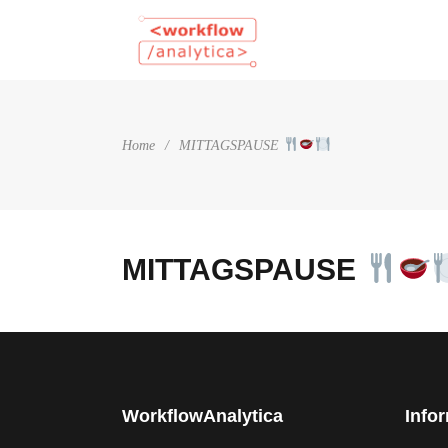
Home
/
MITTAGSPAUSE
MITTAGSPAUSE
WorkflowAnalytica
Info