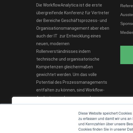
Die WorkflowAnalytica ist die erste
Refere
übergreifende Konferenz für Vertreter
Ausstel
der Bereiche Geschäftsprozess- und
Spons
Organisationsmanagement aber eben
Medien
auch der IT zur Entwicklung eines
neuen, modernen
Rollenverständnisses indem
technische und organisatorische
Kompetenzen gleichermaßen
gewichtet werden. Um das volle
Potential des Prozessmanagements
entfalten zu können, sind Workflow-
Analysten von herausragender
Bedeutung.
We value your privacy
Diese Website speichert Cookies 
We use cookies to enhance your browsing experience, serv
zu erfassen und damit wir uns an
und Kennzahlen über unsere Besuc
personalised ads or content, and analyse our traffic. By
Cookies finden Sie in unserer Date
clicking "Accept All", you consent to our use of cookies.