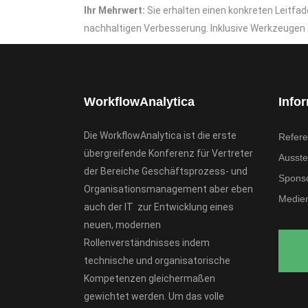
Ihr Mehrwert:
Sie erhalten einen konkreten Leitfa
nachhaltigen Verbesserung. Inklusive Werkzeugen z
WorkflowAnalytica
Info
Die WorkflowAnalytica ist die erste
Refere
übergreifende Konferenz für Vertreter
Ausstel
der Bereiche Geschäftsprozess- und
Spons
Organisationsmanagement aber eben
Medien
auch der IT zur Entwicklung eines
neuen, modernen
Rollenverständnisses indem
technische und organisatorische
Kompetenzen gleichermaßen
gewichtet werden. Um das volle