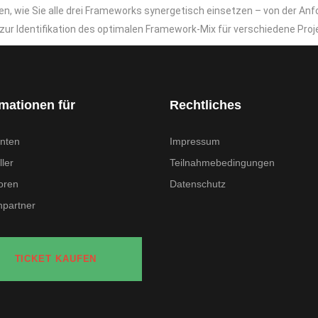
den, wie Sie alle drei Frameworks synergetisch einsetzen – von der A
ur Identifikation des optimalen Framework-Mix für verschiedene Proj
rmationen für
Rechtliches
nten
Impressum
ler
Teilnahmebedingungen
oren
Datenschutz
partner
TICKET KAUFEN