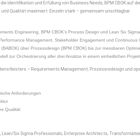
die Identifikation und Erfüllung von Business Needs, BPM CBOK auf d
und Qualität maximiert. Einzeln stark – gemeinsam unschlagbar.
ments Engineering, BPM CBOK’s Process Design und Lean Six Sigma’
, Performance Management, Stakeholder Engagement und Continuous
e (BABOK) über Prozessdesign (BPM CBOK) bis zur messbaren Optimi
ell zur Orchestrierung aller drei Ansätze in einem einheitlichen Proje
dienstleisters – Requirements Management, Prozessredesign und oper
gische Anforderungen
ktur
e Qualität
 Lean/Six Sigma Professionals, Enterprise Architects, Transformatio