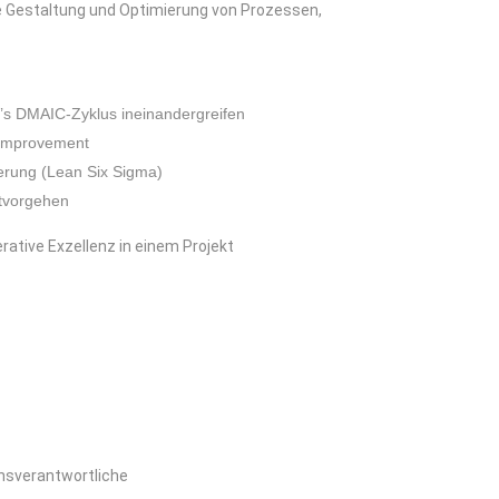
ie Gestaltung und Optimierung von Prozessen,
s DMAIC-Zyklus ineinandergreifen
 Improvement
erung (Lean Six Sigma)
ktvorgehen
ative Exzellenz in einem Projekt
nsverantwortliche