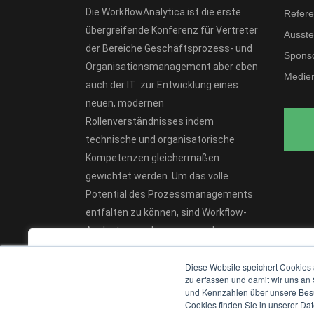
Die WorkflowAnalytica ist die erste
Refere
übergreifende Konferenz für Vertreter
Ausstel
der Bereiche Geschäftsprozess- und
Spons
Organisationsmanagement aber eben
Medien
auch der IT zur Entwicklung eines
neuen, modernen
Rollenverständnisses indem
technische und organisatorische
Kompetenzen gleichermaßen
gewichtet werden. Um das volle
Potential des Prozessmanagements
entfalten zu können, sind Workflow-
Analysten von herausragender
Bedeutung.
We value your privacy
Diese Website speichert Cookies 
We use cookies to enhance your browsing experience, serv
zu erfassen und damit wir uns an
und Kennzahlen über unsere Besuc
personalised ads or content, and analyse our traffic. By
Cookies finden Sie in unserer Date
clicking "Accept All", you consent to our use of cookies.