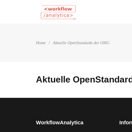
Home
/
Aktuelle OpenStandards der OMG
Aktuelle OpenStandar
WorkflowAnalytica
Info