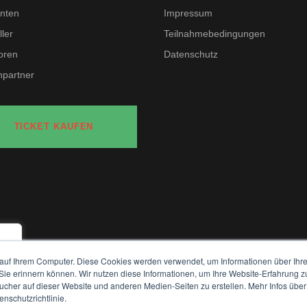
nten
Impressum
ler
Teilnahmebedingungen
oren
Datenschutz
partner
TICKET KAUFEN
auf Ihrem Computer. Diese Cookies werden verwendet, um Informationen über Ihre 
e
 Sie erinnern können. Wir nutzen diese Informationen, um Ihre Website-Erfahrung 
her auf dieser Website und anderen Medien-Seiten zu erstellen. Mehr Infos über
nschutzrichtlinie.