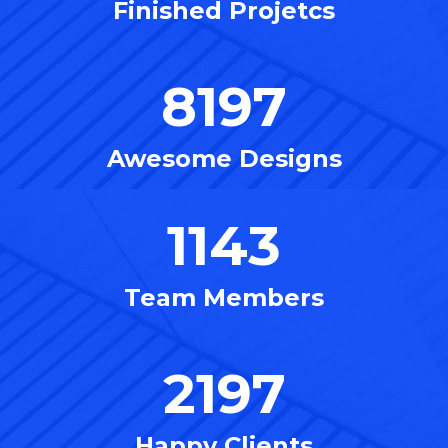
Finished Projetcs
8197
Awesome Designs
1143
Team Members
2197
Happy Clients