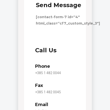
Send Message
[contact-form-7 id=“4″
html_class=“cf7_custom_style_3″]
Call Us
Phone
+385 1 482 0044
Fax
+385 1 482 0045
Email