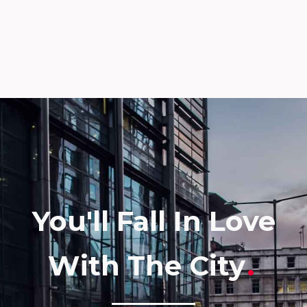
You'll Fall In Love
With The City
.