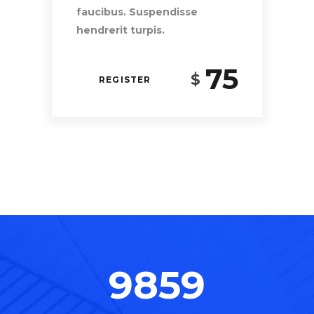
faucibus. Suspendisse
hendrerit turpis.
75
$
REGISTER
9859