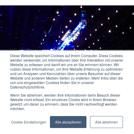
Get Ticket Now
.
Diese Website speichert Cookies auf Ihrem Computer. Diese Cookies
werden verwendet, um Informationen über Ihre Interaktion mit unserer
Website zu erfassen und damit wir uns an Sie erinnern können. Wir
nutzen diese Informationen, um Ihre Website-Erfahrung zu optimieren
und um Analysen und Kennzahlen über unsere Besucher auf dieser
Website und anderen Medien-Seiten zu erstellen. Mehr Infos über die
We value your privacy
Suspendisse hendrerit turpis dui, eget
von uns eingesetzten Cookies finden Sie in unserer
Datenschutzrichtlinie.
ultricies erat consequat.
We use cookies to enhance your browsing experience, serve
Wenn Sie ablehnen, werden Ihre Informationen beim Besuch dieser
personalised ads or content, and analyse our traffic. By
Website nicht erfasst. Ein einzelnes Cookie wird in Ihrem Browser
gesetzt, um daran zu erinnern, dass Sie nicht nachverfolgt werden
clicking "Accept All", you consent to our use of cookies.
möchten.
BUY TICKETS
Customise
Reject All
Accept All
Cookie-Einstellungen
Alle akzeptieren
Alle ablehnen