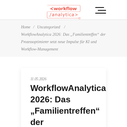
Home
/
Uncategorized
/
WorkflowAnalytica 2026: Das „Familientreffen“ der
Prozessoptimierer setzt neue Impulse für KI und
Workflow-Management
11.05.2026
WorkflowAnalytica
2026: Das
„Familientreffen“
der