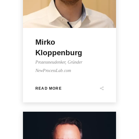
Mirko
Kloppenburg
Prozessneudenker, Gründer
NewProcessLab.com
READ MORE