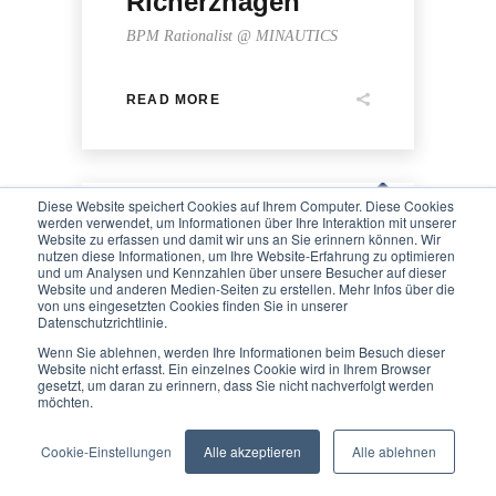
Richerzhagen
BPM Rationalist @ MINAUTICS
READ MORE
Diese Website speichert Cookies auf Ihrem Computer. Diese Cookies
werden verwendet, um Informationen über Ihre Interaktion mit unserer
Website zu erfassen und damit wir uns an Sie erinnern können. Wir
nutzen diese Informationen, um Ihre Website-Erfahrung zu optimieren
und um Analysen und Kennzahlen über unsere Besucher auf dieser
Website und anderen Medien-Seiten zu erstellen. Mehr Infos über die
We value your privacy
von uns eingesetzten Cookies finden Sie in unserer
Datenschutzrichtlinie.
MINAUTICS
We use cookies to enhance your browsing experience, serve
Wenn Sie ablehnen, werden Ihre Informationen beim Besuch dieser
personalised ads or content, and analyse our traffic. By
Website nicht erfasst. Ein einzelnes Cookie wird in Ihrem Browser
gesetzt, um daran zu erinnern, dass Sie nicht nachverfolgt werden
clicking "Accept All", you consent to our use of cookies.
möchten.
READ MORE
Customise
Reject All
Accept All
Cookie-Einstellungen
Alle akzeptieren
Alle ablehnen