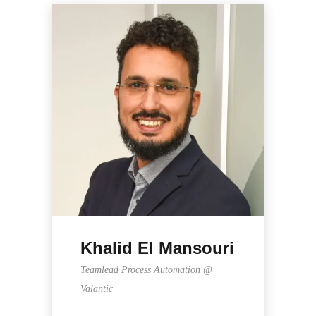
Khalid El Mansouri
Teamlead Process Automation @
Valantic