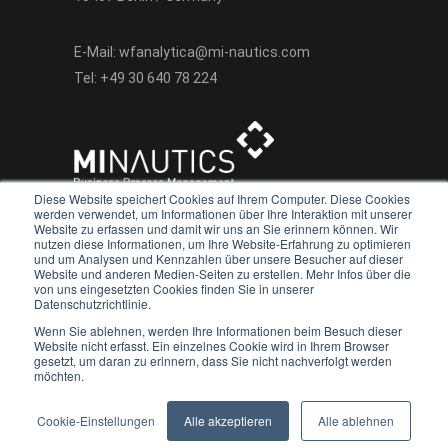
E-Mail:
wfanalytica@mi-nautics.com
Tel:
+49 30 640 78 224
Diese Website speichert Cookies auf Ihrem Computer. Diese Cookies
werden verwendet, um Informationen über Ihre Interaktion mit unserer
Website zu erfassen und damit wir uns an Sie erinnern können. Wir
nutzen diese Informationen, um Ihre Website-Erfahrung zu optimieren
und um Analysen und Kennzahlen über unsere Besucher auf dieser
Website und anderen Medien-Seiten zu erstellen. Mehr Infos über die
We value your privacy
von uns eingesetzten Cookies finden Sie in unserer
Datenschutzrichtlinie.
Copyright 2022 - heute
We use cookies to enhance your browsing experience, serve
Wenn Sie ablehnen, werden Ihre Informationen beim Besuch dieser
personalised ads or content, and analyse our traffic. By
Website nicht erfasst. Ein einzelnes Cookie wird in Ihrem Browser
WorkflowAnalytica - eine Veranstaltung der
gesetzt, um daran zu erinnern, dass Sie nicht nachverfolgt werden
clicking "Accept All", you consent to our use of cookies.
möchten.
MINAUTICS GmbH
Customise
Reject All
Accept All
Follow Us
Cookie-Einstellungen
Alle akzeptieren
Alle ablehnen